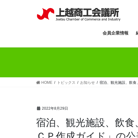
コ
ナ
ン
ビ
テ
ゲ
ン
ー
ツ
シ
会員企業情報
へ
ョ
ス
ン
キ
に
ッ
移
プ
動
HOME
トピックス
お知らせ
宿泊、観光施設、飲食
2022年8月29日
宿泊、観光施設、飲食
ＣＰ作成ガイド」の公