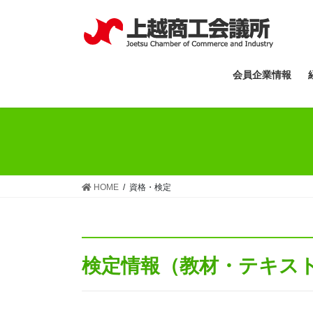
コ
ナ
ン
ビ
テ
ゲ
ン
ー
ツ
シ
会員企業情報
へ
ョ
ス
ン
キ
に
ッ
移
プ
動
HOME
資格・検定
検定情報
（教材・テキス