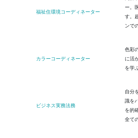
ー。
福祉住環境コーディネーター
す。
ンで
色彩
カラーコーディネーター
に活
を学
自分
識を
ビジネス実務法務
を的
全て