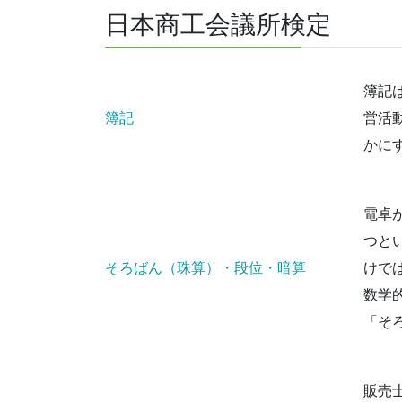
日本商工会議所検定
簿記
簿記
営活
かに
電卓
つと
そろばん（珠算）・段位・暗算
けで
数学
「そ
販売