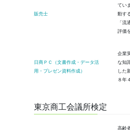
てい
販売士
動す
「流
評価
企業
日商ＰＣ（文書作成・データ活
な知
用・プレゼン資料作成）
した
８年
東京商工会議所検定
高齢