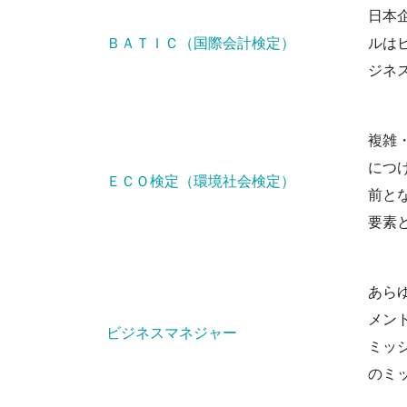
日本
ＢＡＴＩＣ（国際会計検定）
ルは
ジネ
複雑
につ
ＥＣＯ検定（環境社会検定）
前と
要素
あら
メン
ビジネスマネジャー
ミッ
のミ