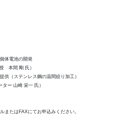
全個体電池の開発
 本間 剛 氏）
題提供（ステンレス鋼の温間絞り加工）
ー 山崎 栄一 氏）
ールまたはFAXにてお申込みください。