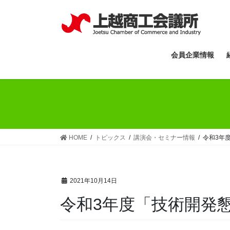
コ
ナ
ン
ビ
テ
ゲ
ン
ー
ツ
シ
会員企業情報
へ
ョ
ス
ン
キ
に
ッ
移
プ
動
HOME
トピックス
講演会・セミナー情報
令和3年
2021年10月14日
令和3年度「技術開発